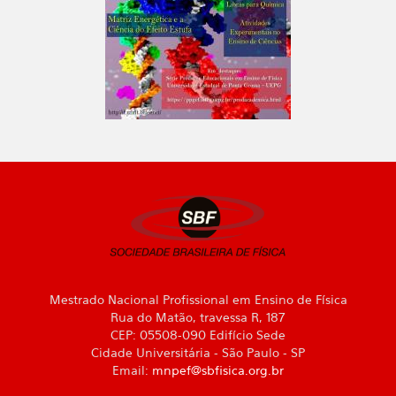
Mestrado Nacional Profissional em Ensino de Física
Rua do Matão, travessa R, 187
CEP: 05508-090 Edifício Sede
Cidade Universitária - São Paulo - SP
Email:
mnpef@sbfisica.org.br