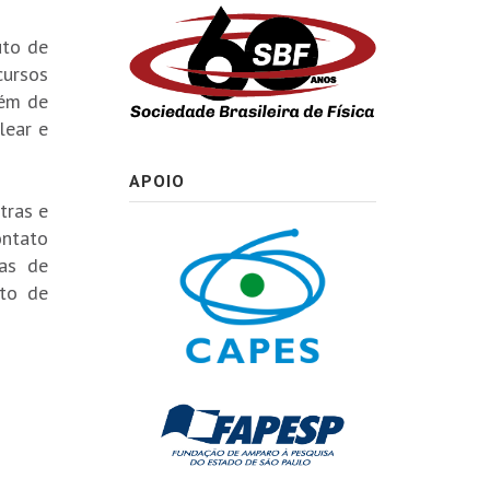
uto de
cursos
lém de
lear e
APOIO
tras e
ontato
mas de
nto de