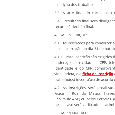
inscrição dos trabalhos.
3.3 A arte final do cartaz será
3.4 O
resultado final
será divulgad
recurso à decisão final.
4
DAS INSCRIÇÕES
4.1 As inscrições para concorrer ao
e se encerrarão no dia
31 de outub
4.1.1 Para inscrição são exigidos
endereço com cidade e CEP, tele
Identidade e do CPF, comprovante 
vinculado(a) e a
ficha de inscrição
trabalho(os) inscrito(os) de acordo
4.2 As inscrições serão realiza
Física – Rua do Matão, Travess
São Paulo – SP) ou pelos Correios 
nesse caso será verificado o cari
5
DA PREMIAÇÃO