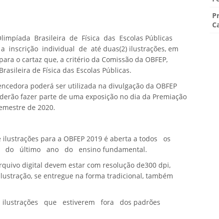
P
C
limpíada Brasileira de Física das Escolas Públicas
 inscrição individual de até duas(2) ilustrações, em
para o cartaz que, a critério da Comissão da OBFEP,
rasileira de Física das Escolas Públicas.
vencedora poderá ser utilizada na divulgação da OBFEP
poderão fazer parte de uma exposição no
dia da Premiação
semestre de 2020.
e ilustrações para a OBFEP 2019 é aberta a todos os
 do último ano do ensino fundamental.
rquivo digital devem estar com resolução de
300
dpi,
 ilustração, se entregue na forma tradicional, também
s ilustrações que estiverem fora dos padrões