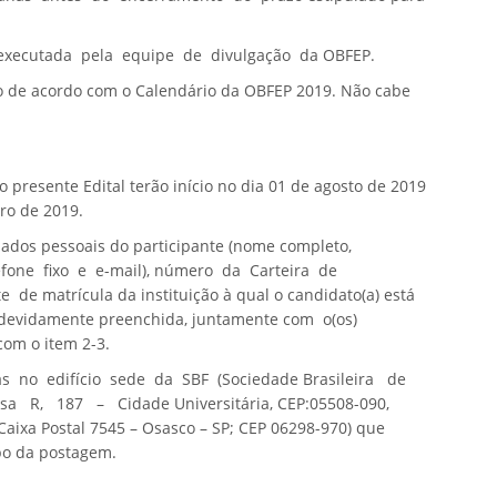
 executada pela equipe de divulgação da OBFEP.
o de acordo com o Calendário da OBFEP 2019.
Não cabe
 presente Edital terão início no dia
01 de agosto de 2019
ro de 2019.
 dados pessoais do participante (nome completo,
fone fixo e e-mail), número da Carteira de
de matrícula da instituição à qual o candidato(a) está
devidamente preenchida, juntamente com o(os)
 com o item 2-3.
das no
edifício sede da SBF
(Sociedade Brasileira de
a R, 187 – Cidade Universitária, CEP:05508-090,
(Caixa Postal 7545 – Osasco – SP; CEP 06298-970) que
mbo da postagem.