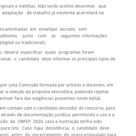
originais e inéditas. Não serão aceitos desenhos que
aptação de trabalho já existente acarretará na
 encaminhadas em envelope lacrado, sem
udônimo,
junto com as seguintes informações:
(digital ou tradicional).
to deverá especificar quais programas foram
ional, o candidato deve informar os principais tipos de
s por uma Comissão formada por artistas e docentes, em
ar a seleção da proposta vencedora, podendo rejeitar
stiver fora das exigências presentes neste edital.
em contato com o candidato vencedor do concurso, para
través de documentação jurídica, permitindo o uso e a
gação da OBFEP 2020, caso a ilustração tenha sido
 para isto. Caso haja desistência, o candidato deve
anas antes do encerramento do prazo estipulado para