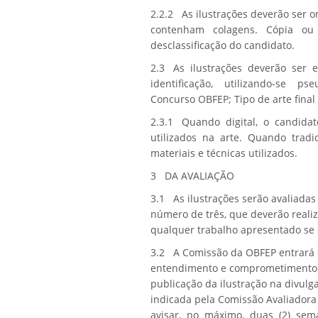
2.2.2 As ilustrações deverão ser 
contenham colagens. Cópia ou ad
desclassificação do candidato.
2.3 As ilustrações deverão ser
identificação, utilizando-se
pse
Concurso
OBFEP;
Tipo de arte final
2.3.1 Quando digital, o candida
utilizados na arte. Quando tradic
materiais e técnicas utilizados.
3
DA AVALIAÇÃO
3.1 As ilustrações serão avaliada
número de três, que deverão realiz
qualquer trabalho apresentado se e
3.2 A Comissão da OBFEP entrará 
entendimento e comprometimento a
publicação da ilustração na divul
indicada pela Comissão Avaliadora
avisar, no máximo, duas (2) sem