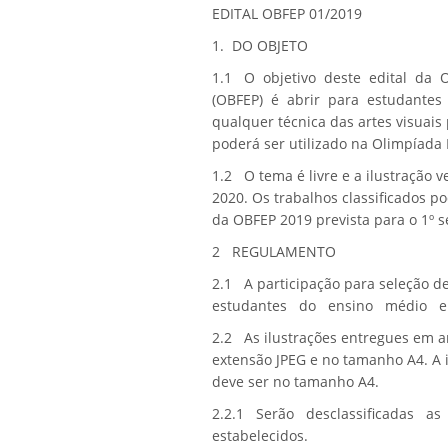
EDITAL OBFEP 01/2019
1.
DO OBJETO
1.1 O objetivo deste edital da O
(OBFEP) é abrir para estudantes a
qualquer técnica das artes visuais 
poderá ser utilizado na
Olimpíada B
1.2 O tema é livre e a ilustração 
2020. Os trabalhos classificados 
da OBFEP 2019 prevista para o 1º 
2
REGULAMENTO
2.1 A participação para seleção d
estudantes do ensino médio e
2.2 As ilustrações entregues em a
extensão JPEG e no tamanho A4
. A
deve ser no
tamanho A4
.
2.2.1 Serão desclassificadas a
estabelecidos.