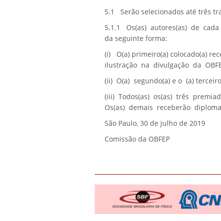
5.1 Serão selecionados até três tr
5.1.1 Os(as) autores(as) de cada
da seguinte forma:
(i) O(a) primeiro(a) colocado(a) re
ilustração na divulgação da OBFEP
(ii) O(a) segundo(a) e o (a) tercei
(iii) Todos(as) os(as) três prem
Os(as) demais receberão diplomas
São Paulo, 30 de julho de 2019
Comissão da OBFEP