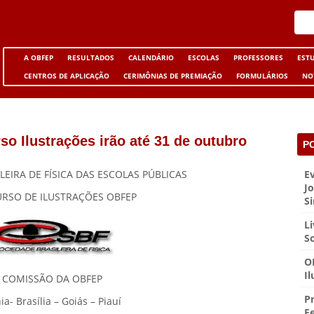
A OBFEP
RESULTADOS
CALENDÁRIO
ESCOLAS
PROFESSORES
EST
CENTROS DE APLICAÇÃO
CERIMÔNIAS DE PREMIAÇÃO
FORMULÁRIOS
NO
so Ilustrações irão até 31 de outubro
P
LEIRA DE FÍSICA DAS ESCOLAS PÚBLICAS
E
J
RSO DE ILUSTRAÇÕES OBFEP
Si
L
S
O
Il
COMISSÃO DA OBFEP
P
ia- Brasília – Goiás – Piauí
F