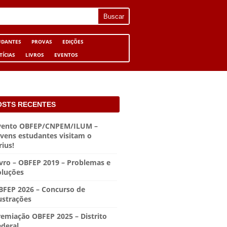
UDANTES
PROVAS
EDIÇÕES
TÍCIAS
LIVROS
EVENTOS
OSTS RECENTES
vento OBFEP/CNPEM/ILUM –
ovens estudantes visitam o
rius!
ivro – OBFEP 2019 – Problemas e
oluções
BFEP 2026 – Concurso de
ustrações
remiação OBFEP 2025 – Distrito
ederal