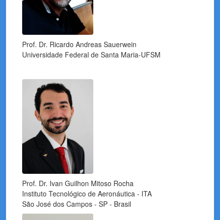
Pruebas
Medallero
Prof. Dr. Ricardo Andreas Sauerwein
Página General de OIBF
Universidade Federal de Santa Maria-UFSM
Prof. Dr. Ivan Guilhon Mitoso Rocha
Instituto Tecnológico de Aeronáutica - ITA
São José dos Campos - SP - Brasil