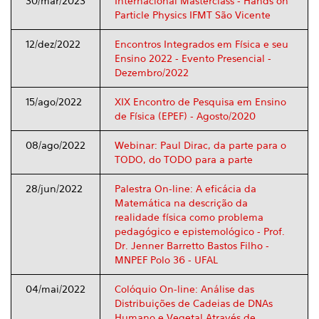
30/mar/2023
Internacional Masterclass - Hands on
Particle Physics IFMT São Vicente
12/dez/2022
Encontros Integrados em Física e seu
Ensino 2022 - Evento Presencial -
Dezembro/2022
15/ago/2022
XIX Encontro de Pesquisa em Ensino
de Física (EPEF) - Agosto/2020
08/ago/2022
Webinar: Paul Dirac, da parte para o
TODO, do TODO para a parte
28/jun/2022
Palestra On-line: A eficácia da
Matemática na descrição da
realidade física como problema
pedagógico e epistemológico - Prof.
Dr. Jenner Barretto Bastos Filho -
MNPEF Polo 36 - UFAL
04/mai/2022
Colóquio On-line: Análise das
Distribuições de Cadeias de DNAs
Humano e Vegetal Através de