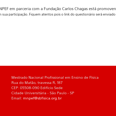
 MNPEF em parceria com a Fundação Carlos Chagas está promovend
 sua participação. Fiquem atentos pois o link do questionário será enviado 
Mestrado Nacional Profissional em Ensino de Física
Rua do Matão, travessa R, 187
CEP: 05508-090 Edifício Sede
Cidade Universitária - São Paulo - SP
Email:
mnpef@sbfisica.org.br